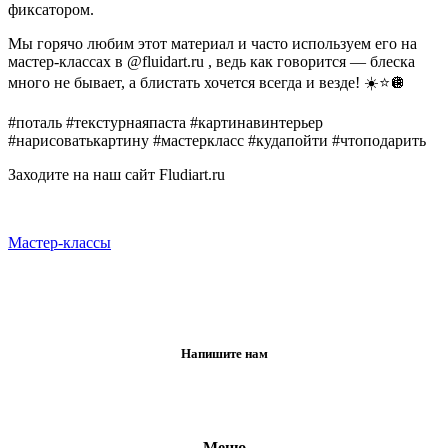
фиксатором.
Мы горячо любим этот материал и часто используем его на
мастер-классах в @fluidart.ru , ведь как говорится — блеска
много не бывает, а блистать хочется всегда и везде! ☀️⭐️🪩
#поталь #текстурнаяпаста #картинавинтерьер
#нарисоватькартину #мастеркласс #кудапойти #чтоподарить
Заходите на наш сайт Fludiart.ru
Мастер-классы
Напишите нам
Меню