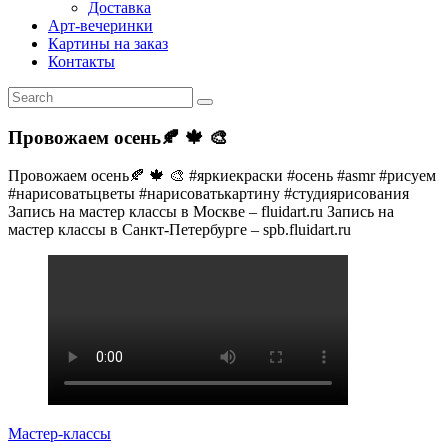
Доставка
Арт-вечеринки
Картины на заказ
Контакты
Провожаем осень🍂 🍁 🎨
Провожаем осень🍂 🍁 🎨 #яркиекраски #осень #asmr #рисуем
#нарисоватьцветы #нарисоватькартину #студиярисования
Запись на мастер классы в Москве – fluidart.ru Запись на
мастер классы в Санкт-Петербурге – spb.fluidart.ru
Мастер-классы