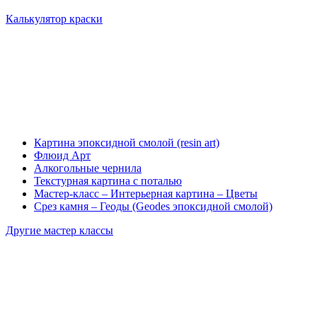
Калькулятор краски
Картина эпоксидной смолой (resin art)
Флюид Арт
Алкогольные чернила
Текстурная картина с поталью
Мастер-класс – Интерьерная картина – Цветы
Срез камня – Геоды (Geodes эпоксидной смолой)
Другие мастер классы