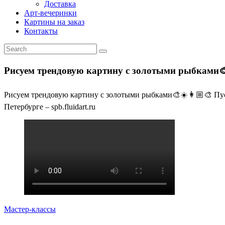
Доставка
Арт-вечеринки
Картины на заказ
Контакты
Рисуем трендовую картину с золотыми рыбками🎨
Рисуем трендовую картину с золотыми рыбками🎨☀️👩🏼‍🎨 Пусть с
Петербурге – spb.fluidart.ru
Мастер-классы