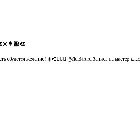
☀️👩🏼‍🎨
будется желание! ☀️🎨🙋🏼‍♀️ @fluidart.ru Запись на мастер класс