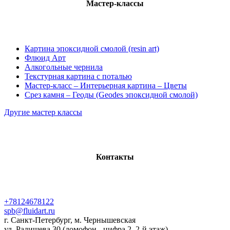
Мастер-классы
Картина эпоксидной смолой (resin art)
Флюид Арт
Алкогольные чернила
Текстурная картина с поталью
Мастер-класс – Интерьерная картина – Цветы
Срез камня – Геоды (Geodes эпоксидной смолой)
Другие мастер классы
Контакты
+78124678122
spb@fluidart.ru
г. Санкт-Петербург, м. Чернышевская
ул. Радищева 30 (домофон - цифра 2, 2-й этаж)