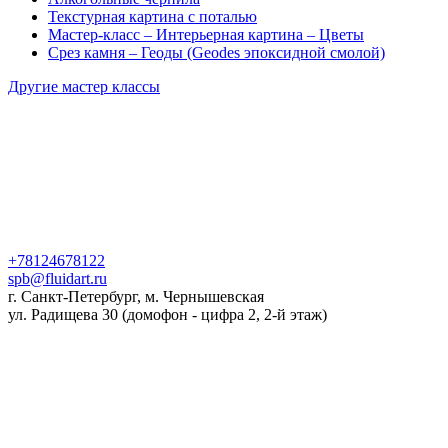
Текстурная картина с поталью
Мастер-класс – Интерьерная картина – Цветы
Срез камня – Геоды (Geodes эпоксидной смолой)
Другие мастер классы
+78124678122
spb@fluidart.ru
г. Санкт-Петербург, м. Чернышевская
ул. Радищева 30 (домофон - цифра 2, 2-й этаж)