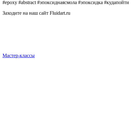
#epoxy #abstract #эпоксиднаясмола #эпоксидка #кудапойти
Заходите на наш сайт Fluidart.ru
Мастер-классы