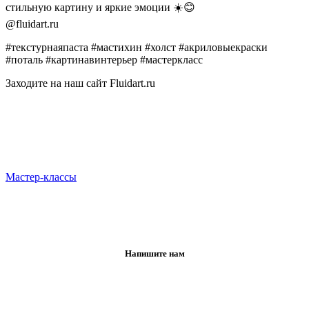
стильную картину и яркие эмоции ☀️😊
@fluidart.ru
#текстурнаяпаста #мастихин #холст #акриловыекраски
#поталь #картинавинтерьер #мастеркласс
Заходите на наш сайт Fluidart.ru
Мастер-классы
Напишите нам