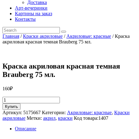
Доставка
Арт-вечеринки
Картины на заказ
Контакты
Главная
/
Краски акриловые
/
Акриловые: красные
/ Краска
акриловая красная темная Brauberg 75 мл.
Краска акриловая красная темная
Brauberg 75 мл.
160
₽
Количество
товара
Купить
Краска
Артикул:
5175667
Категории:
Акриловые: красные
,
Краски
акриловая
акриловые
Метки:
акрил
,
краски
Код товара:
1407
красная
темная
Описание
Brauberg
75