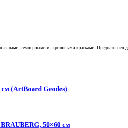
масляными, темперными и акриловыми красками. Предназначен д
см (ArtBoard Geodes)
е BRAUBERG, 50×60 см