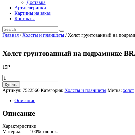
Доставка
Арт-вечеринки
Картины на заказ
Контакты
Главная
/
Холсты и планшеты
/ Холст грунтованный на подра
Холст грунтованный на подрамнике B
15
₽
Количество
товара
Купить
Холст
Артикул:
7522566
Категория:
Холсты и планшеты
Метка:
холст
грунтованный
на
Описание
подрамнике
BRAUBERG,
Описание
25×35
см
Характеристики
Материал — 100% хлопок.