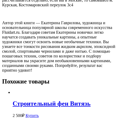
рассчитывается отдельно, если вы в Москве, то самовывоз м.
Курская, Костомаровский переулок 3с4
Автор этой книги — Екатерина Гаврилова, художница и
основательница популярной школы современного искусства
Fluidart.ru. Благодаря советам Екатерины новички легко
научатся создавать уникальные картины, а опытные
художники смогут освоить новые необычные техники. Вы
узнаете все тонкости рисования жидким акрилом, эпоксидной
смолой, спиртовыми чернилами и даже нитью. С помощью
пошаговых техник, советов по колористике и подбору
материалов вы украсите дом необыкновенными картинами,
созданными своими руками. Попробуйте, результат вас
приятно удивит!
Похожие товары
Строительный фен Витязь
2 500
₽
Купить