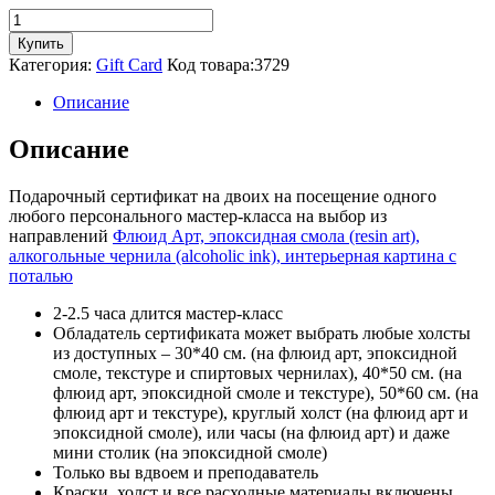
Количество
товара
Купить
Сертификат
Категория:
Gift Card
Код товара:
3729
для
двоих
Описание
на
один
Описание
любой
мастер-
Подарочный сертификат на двоих на посещение одного
класс
любого персонального мастер-класса на выбор из
(персональный)
направлений
Флюид Арт, эпоксидная смола (resin art),
алкогольные чернила (alcoholic ink), интерьерная картина с
поталью
2-2.5 часа длится мастер-класс
Обладатель сертификата может выбрать любые холсты
из доступных – 30*40 см. (на флюид арт, эпоксидной
смоле, текстуре и спиртовых чернилах), 40*50 см. (на
флюид арт, эпоксидной смоле и текстуре), 50*60 см. (на
флюид арт и текстуре), круглый холст (на флюид арт и
эпоксидной смоле), или часы (на флюид арт) и даже
мини столик (на эпоксидной смоле)
Только вы вдвоем и преподаватель
Краски, холст и все расходные материалы включены