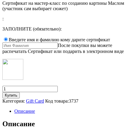
Сертификат на мастер-класс по созданию картины Маслом
(участник сам выбирает сюжет)
:
ЗАПОЛНИТЕ (обязательно):
Введите имя и фамилию кому дарите сертификат
После покупки вы можете
распечатать Сертификат или подарить в электронном виде
Количество
товара
Купить
Сертификат
Категория:
Gift Card
Код товара:
3737
на
мастер-
Описание
класс
по
Описание
Маслу